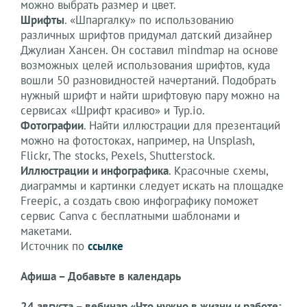
можно выбрать размер и цвет.
Шрифты
. «Шпаргалку» по использованию
различных шрифтов придумал датский дизайнер
Джулиан Хансен. Он составил mindmap на основе
возможных целей использования шрифтов, куда
вошли 50 разновидностей начертаний. Подобрать
нужный шрифт и найти шрифтовую пару можно на
сервисах «Шрифт красиво» и Typ.io.
Фотографии
. Найти иллюстрации для презентаций
можно на фотостоках, например, на Unsplash,
Flickr, The stocks, Pexels, Shutterstock.
Иллюстрации и инфографика
. Красочные схемы,
диаграммы и картинки следует искать на площадке
Freepic, а создать свою инфографику поможет
сервис Canva с бесплатными шаблонами и
макетами.
Источник по
ссылке
Афиша – Добавьте в календарь
24 августа – вебинар «Что нужно в жизни и работе: