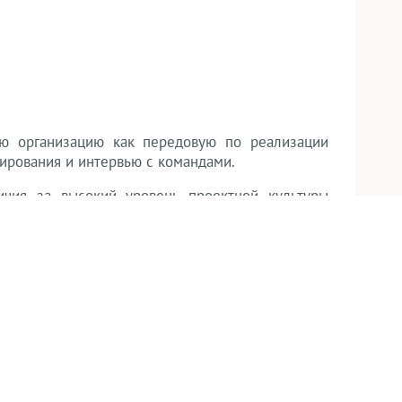
ю организацию как передовую по реализации
тирования и интервью с командами.
чия за высокий уровень проектной культуры
для повышения квалификации и последующей
нологий в здравоохранении»
крытость к развитию, выстраивание эффективных