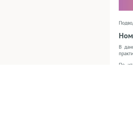
Подвод
Ном
В дан
практ
По ит
орган
серти
Неи
Про
Нов
Ско
ПРО
Фен
Еще 7