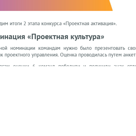
им итоги 2 этапа конкурса «Проектная активация».
инация «Проектная культура»
ной номинации командам нужно было презентовать сво
ик проектного управления. Оценка проводилась путем анке
огам оценки 6 команд победили и получили знак отли
изации. Также топ-3 получили право на обучение 
фикации в области проектного управления.
скусственный интеллект, ГБУЗ «НПКЦ ДИТ ДЗМ»
екторы, ГКУ «ДКД МО ДЗМ»
аторы Медтеха, АНО «Московский центр инновационных тех
рая помощь, ГБУЗ «СС и НМП им. А.С. Пучкова ДЗМ»
 решения, ГБУЗ «ГКБ № 52 ДЗМ»
икс А, ГБУЗ «КДП № 121 ДЗМ»
 команд получили знак отличия «Агенты изменений» за от