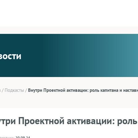
вости
и
/
Подкасты
/
Внутри Проектной активации: роль капитана и настав
три Проектной активации: роль
бликации:
20.09.24