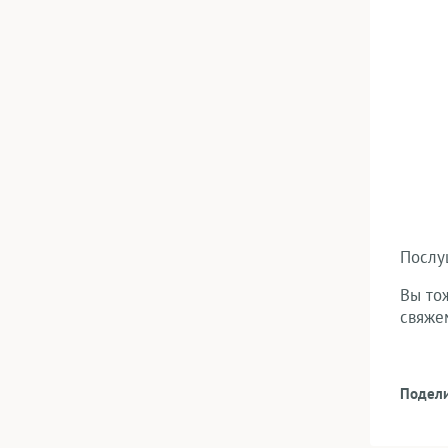
Послу
Вы тож
свяжем
Подели