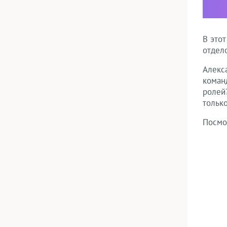
В это
отдел
Алекса
коман
ролей
тольк
Посмо