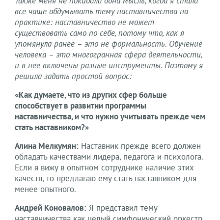
Также меня не покидала одна мысль, когда я стала
все чаще обдумывать тему наставничества на
практике: наставничество не может
существовать само по себе, потому что, как я
упомянула ранее – это не формальность. Обучение
человека – это многогранная сфера деятельности,
и в нее включены разные инструменты. Поэтому я
решила задать простой вопрос:
«Как думаете, что из других сфер больше
способствует в развитии программы
наставничества, и что нужно учитывать прежде чем
стать наставником?»
Алина Мелкумян:
Наставник прежде всего должен
обладать качествами лидера, педагога и психолога.
Если я вижу в опытном сотруднике наличие этих
качеств, то предлагаю ему стать наставником для
менее опытного.
Андрей Коновалов:
Я представил тему
наставничества как целый симфонический оркестр