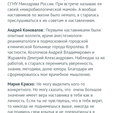
СГМУ Минздрава России. При встрече называю ее
своей «микробиологической мамой». А вообще
наставников по жизни было немало, я старалась
прислушиваться к их советам и наставлениям.
Андрей Коновалов:
Первыми наставниками были
опытные коллеги, врачи анестезиологи-
реаниматологи в подмосковной городской
клинической больнице города Королёва. В
частности, Козлочков Андрей Владимирович и
Журавлёв Дмитрий Александрович. Наблюдая за их
работой, я старался перенимать уверенность,
знания, методики, долю юмора. Благодаря им
сформировалось мое врачебное мышление.
Мария Краско:
Не могу выделить кого-то
конкретного. Но могу сказать, что очень большое
значение имеет вера наставника в тебя как в
личность. Если ты не чувствуешь, что в тебя верят,
то никогда не поднимешься выше, никогда не
расправишь свои крылья и не превратишься в